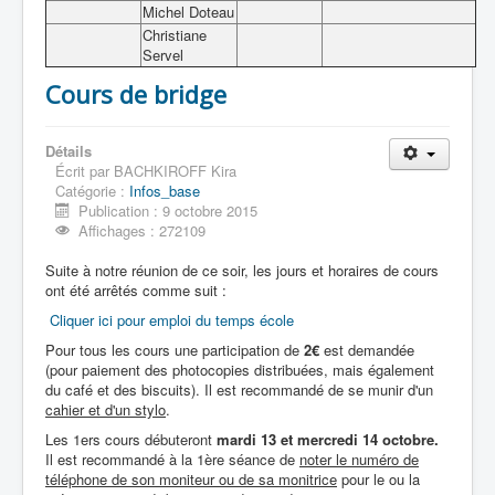
Journées du patrimoine
Michel Doteau
Visite du Musée d'anatomie
Christiane
Exposition couleur du temps
Servel
Visite de la faculté de Médecine
Restos
Cours de bridge
Voyages
Activités Sportives
Randonnées
Détails
Arboretum de Vernet les Bains
Écrit par
BACHKIROFF Kira
Lecture
Catégorie :
Infos_base
Bricolage
Publication : 9 octobre 2015
Cuisine
Affichages : 272109
Apéritifs
Entrées
Suite à notre réunion de ce soir, les jours et horaires de cours
Salade aux figues
ont été arrêtés comme suit :
Les cucurbitacées de l'automne
Cliquer ici pour emploi du temps école
Les légumes d'hiver
Plats
Pour tous les cours une participation de
2€
est demandée
La soupe à l'oignon du marathon
(pour paiement des photocopies distribuées, mais également
Desserts
du café et des biscuits). Il est recommandé de se munir d'un
Gateau au chocolat du 1er Patton
cahier et d'un stylo
.
Mardi Gras en Russie
Les 1ers cours débuteront
mardi 13 et mercredi 14 octobre.
Tarte aux noix de pécan
Il est recommandé à la 1ère séance de
noter le numéro de
Vins
téléphone de son moniteur ou de sa monitrice
pour le ou la
forum