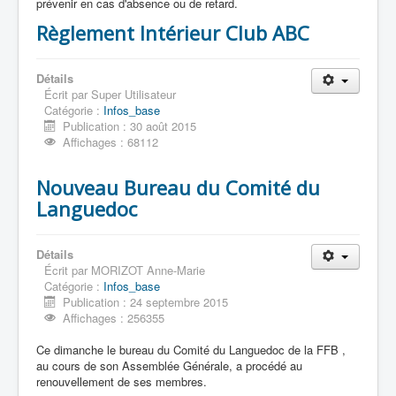
prévenir en cas d'absence ou de retard.
Index
Sujets récents
Règlement Intérieur Club ABC
Recherche
Photos
Tournoi pcMBT 09/15
Détails
Fête de l'école
Écrit par
Super Utilisateur
Vernet
Catégorie :
Infos_base
Publication : 30 août 2015
Affichages : 68112
Nouveau Bureau du Comité du
Languedoc
Détails
Écrit par
MORIZOT Anne-Marie
Catégorie :
Infos_base
Publication : 24 septembre 2015
Affichages : 256355
Ce dimanche le bureau du Comité du Languedoc de la FFB ,
au cours de son Assemblée Générale, a procédé au
renouvellement de ses membres.