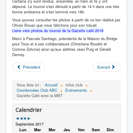
Certains s'y sont rendus, ensemble, en tram et ils y ont
Jeu de la carte
déjeuné. Le tournoi s'est déroulé à partir de 14 h dans une très
Arbitrage
bonne ambiance et s'est terminé vers 18h.
Problèmes
Vous pouvez consulter les photos à partir de ce lien réalisé par
Les problèmes de Pascale et d'Eileen
Olivier Bouan que nous félicitons pour son travail.
Enoncés
Liens vers photos du tournoi de la Gazette café 2018
Problème n°1
Problème n°2
Merci à Pascale Santiago, présidente de la Maison du Bridge
Problème n°3
pour Tous et à ses collaborateurs (Christiane Boudot et
Problème n°4
Corinne Zelvine) ainsi qu'aux arbitres Jean Puig et Gérald
Problème n° 5
Demey.
Solutions
Solution n°1
Précédent
Suivant
Solution n°2
Solution n°3
Solution n°4
Vous êtes ici :
Accueil
Infos club
Solution n°5
Coordonnées Club ABC
Evènements
Compétitions
Gazette Café avec la MBT
Dates limites inscriptions compétitions 2015-2016
Loisirs
Spectacles
Calendrier
Cinéma
Théatre
Concerts
Septembre 2017
Expositions
Lun
Mar
Mer
Jeu
Ven
Sam
Dim