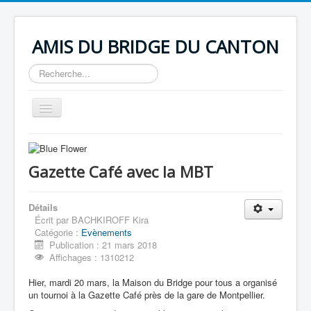
AMIS DU BRIDGE DU CANTON
Rechercher
Basculer
la
navigation
Accueil
Infos club
Coordonnées Club ABC
Gazette Café avec la MBT
Bureau 2015-2016
Horaire des tournois
Emploi du temps école
Détails
Statuts du Club ABC
Écrit par
BACHKIROFF Kira
Règlement Intérieur Club ABC
Catégorie :
Evènements
Actualités
Publication : 21 mars 2018
Assemblée Générale Extraordinaire du 27 aôut 2015
Affichages : 1310212
Deuxième Patton Américain
Compétition à Castries
Hier, mardi 20 mars, la Maison du Bridge pour tous a organisé
Castries prépare Noël
un tournoi à la Gazette Café près de la gare de Montpellier.
Bridge
Enchères