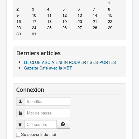
Journées du patrimoine
1
Visite du Musée d'anatomie
2
3
4
5
6
7
8
Exposition couleur du temps
9
10
11
12
13
14
15
Visite de la faculté de Médecine
16
17
18
19
20
21
22
Restos
23
24
25
26
27
28
29
Voyages
30
31
Activités Sportives
Randonnées
Arboretum de Vernet les Bains
Lecture
Derniers articles
Bricolage
Cuisine
LE CLUB ABC A ENFIN ROUVERT SES PORTES
Apéritifs
Gazette Café avec la MBT
Entrées
Salade aux figues
Les cucurbitacées de l'automne
Connexion
Les légumes d'hiver
Plats
La soupe à l'oignon du marathon
Identifiant
Desserts
Gateau au chocolat du 1er Patton
Mot de passe
Mardi Gras en Russie
Tarte aux noix de pécan
Clé secrète
Vins
Se souvenir de moi
forum