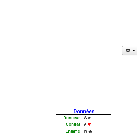
Données
Donneur :
Sud
♥
Contrat :
6
♣
Entame :
R