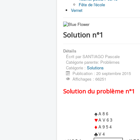
Fête de l'école
Vernet
Solution n°1
Détails
Écrit par
SANTIAGO Pascale
Catégorie parente:
Problèmes
Catégorie :
Solutions
Publication : 20 septembre 2015
Affichages : 66251
Solution du problème n°1
♠
A 8 6
♥
A V 6 3
♦
A 9 5 4
♣
V 4