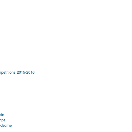
mpétitions 2015-2016
mie
emps
édecine