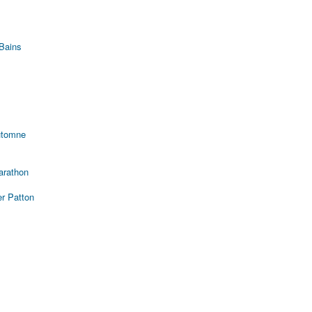
 Bains
automne
arathon
er Patton