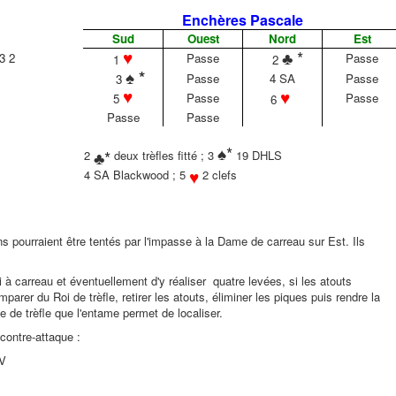
Enchères Pascale
Sud
Ouest
Nord
Est
♥
♣ *
3 2
Passe
Passe
1
2
♠ *
Passe
4 SA
Passe
3
♥
♥
Passe
Passe
5
6
Passe
Passe
♠*
♣*
2
deux trèfles fitté ; 3
19 DHLS
♥
4 SA Blackwood ; 5
2 clefs
ns pourraient être tentés par l'impasse à la Dame de carreau sur Est. Ils
 à carreau et éventuellement d'y réaliser quatre levées, si les atouts
arer du Roi de trèfle, retirer les atouts, éliminer les piques puis rendre la
 de trèfle que l'entame permet de localiser.
contre-attaque :
-V