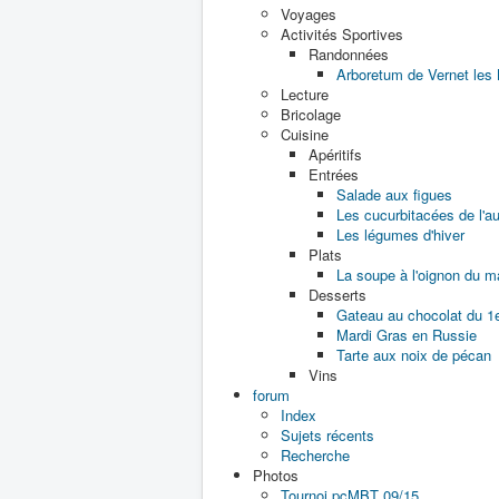
Voyages
Activités Sportives
Randonnées
Arboretum de Vernet les
Lecture
Bricolage
Cuisine
Apéritifs
Entrées
Salade aux figues
Les cucurbitacées de l'
Les légumes d'hiver
Plats
La soupe à l'oignon du m
Desserts
Gateau au chocolat du 1
Mardi Gras en Russie
Tarte aux noix de pécan
Vins
forum
Index
Sujets récents
Recherche
Photos
Tournoi pcMBT 09/15