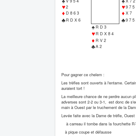
♠
♠
V 9 5 4
X 7 2
♥
♥
2
9 7 5
♦
♦
D 8 6 3
X 7
♣
♣
R D X 6
9 7 5 
♠
R D 3
♥
R D X 8 4
♦
R V 2
♣
A 2
Pour gagner ce chelem :
Les trèfles sont ouverts à l'entame. Certai
auraient tort !
La meilleure chance de ne perdre aucun pli
adverses sont 2-2 ou 3-1, est donc de s'emp
main à Ouest par le truchement de la Dame
Levée faite avec la Dame de trèfle, Ouest 
à carreau il tombe dans la fourchette R
à pique coupe et défausse