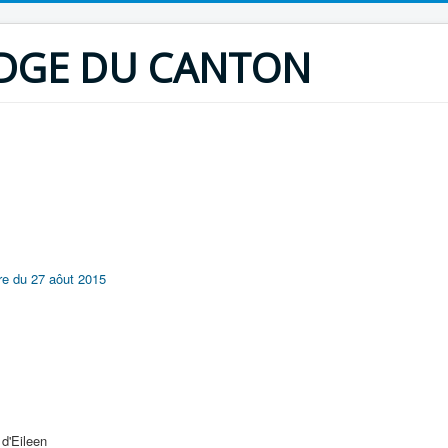
IDGE DU CANTON
re du 27 aôut 2015
d'Eileen