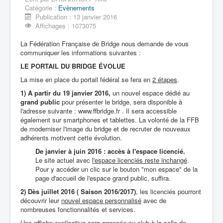
Journées du patrimoine
Catégorie :
Evènements
Visite du Musée d'anatomie
Publication : 13 janvier 2016
Exposition couleur du temps
Affichages : 1073075
Visite de la faculté de Médecine
Restos
La Fédération Française de Bridge nous demande de vous
Voyages
communiquer les informations suivantes :
Activités Sportives
Randonnées
LE PORTAIL DU BRIDGE ÉVOLUE
Arboretum de Vernet les Bains
La mise en place du portail fédéral se fera en
2 étapes
.
Lecture
Bricolage
1) A partir du 19 janvier 2016,
un nouvel espace dédié au
Cuisine
grand public
pour présenter le bridge, sera disponible à
Apéritifs
l'adresse suivante : www.ffbridge.fr . Il sera accessible
Entrées
également sur smartphones et tablettes. La volonté de la FFB
Salade aux figues
de moderniser l'image du bridge et de recruter de nouveaux
Les cucurbitacées de l'automne
adhérents motivent cette évolution.
Les légumes d'hiver
De janvier à juin 2016 : accès à l'espace licencié.
Plats
Le site actuel avec
l'espace licenciés reste inchangé
.
La soupe à l'oignon du marathon
Pour y accéder un clic sur le bouton "mon espace" de la
Desserts
page d'accueil de l'espace grand public, suffira.
Gateau au chocolat du 1er Patton
Mardi Gras en Russie
2) Dès juillet 2016 ( Saison 2016/2017)
, les licenciés pourront
Tarte aux noix de pécan
découvrir leur
nouvel espace personnalisé
avec de
Vins
nombreuses fonctionnalités et services.
forum
Une affiche explicative sera apposée au club à la salle de