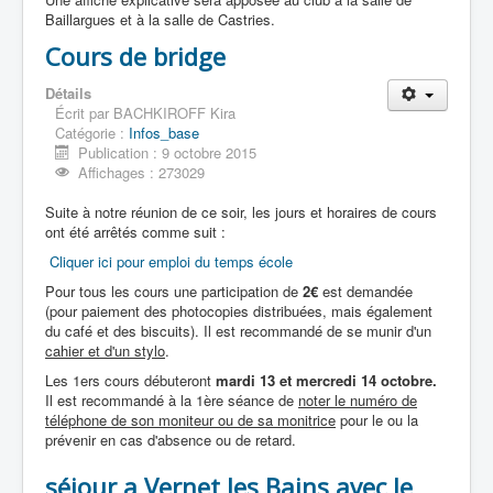
Index
Baillargues et à la salle de Castries.
Sujets récents
Recherche
Cours de bridge
Photos
Tournoi pcMBT 09/15
Détails
Fête de l'école
Écrit par
BACHKIROFF Kira
Vernet
Catégorie :
Infos_base
Publication : 9 octobre 2015
Affichages : 273029
Suite à notre réunion de ce soir, les jours et horaires de cours
ont été arrêtés comme suit :
Cliquer ici pour emploi du temps école
Pour tous les cours une participation de
2€
est demandée
(pour paiement des photocopies distribuées, mais également
du café et des biscuits). Il est recommandé de se munir d'un
cahier et d'un stylo
.
Les 1ers cours débuteront
mardi 13 et mercredi 14 octobre.
Il est recommandé à la 1ère séance de
noter le numéro de
téléphone de son moniteur ou de sa monitrice
pour le ou la
prévenir en cas d'absence ou de retard.
séjour a Vernet les Bains avec le