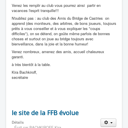
Jeu de la carte
Venez les remplir au club vous pourrez ainsi partir en
Arbitrage
vacances l'esprit tranquille!!!
Problèmes
N'oubliez pas : au club des Amis du Bridge de Castries on
Les problèmes de Pascale et d'Eileen
apprend (des moniteurs, des arbitres, de bons joueurs, toujours
Enoncés
prêts à vous conseiller et à vous expliquer les "coups
Problème n°1
difficiles"), on se détend, on goûte même parfois de bonnes
Problème n°2
choses et surtout on joue au bridge toujours avec
Problème n°3
bienveillance, dans la joie et la bonne humeur!
Problème n°4
Problème n° 5
Venez nombreux, amenez des amis, accueil chaleureux
Solutions
garanti.
Solution n°1
à très bientôt à la table.
Solution n°2
Solution n°3
Kira Bachkiroff,
Solution n°4
secrétaire
Solution n°5
Compétitions
Dates limites inscriptions compétitions 2015-2016
Loisirs
Spectacles
Cinéma
le site de la FFB évolue
Théatre
Concerts
Détails
Expositions
Écrit par
BACHKIROFF Kira