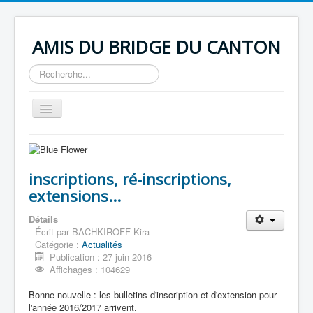
AMIS DU BRIDGE DU CANTON
Rechercher
Basculer
la
navigation
Accueil
Infos club
Coordonnées Club ABC
Bureau 2015-2016
inscriptions, ré-inscriptions,
Horaire des tournois
extensions...
Emploi du temps école
Statuts du Club ABC
Détails
Règlement Intérieur Club ABC
Écrit par
BACHKIROFF Kira
Actualités
Catégorie :
Actualités
Assemblée Générale Extraordinaire du 27 aôut 2015
Publication : 27 juin 2016
Deuxième Patton Américain
Affichages : 104629
Compétition à Castries
Castries prépare Noël
Bonne nouvelle : les bulletins d'inscription et d'extension pour
Bridge
l'année 2016/2017 arrivent.
Enchères