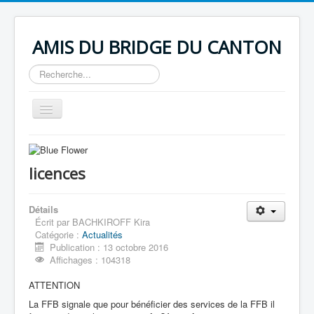
AMIS DU BRIDGE DU CANTON
Rechercher
Basculer
la
navigation
Accueil
Infos club
Coordonnées Club ABC
licences
Bureau 2015-2016
Horaire des tournois
Emploi du temps école
Détails
Statuts du Club ABC
Écrit par
BACHKIROFF Kira
Règlement Intérieur Club ABC
Catégorie :
Actualités
Actualités
Publication : 13 octobre 2016
Assemblée Générale Extraordinaire du 27 aôut 2015
Affichages : 104318
Deuxième Patton Américain
Compétition à Castries
ATTENTION
Castries prépare Noël
Bridge
La FFB signale que pour bénéficier des services de la FFB il
Enchères