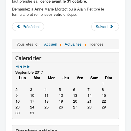
faut prendre sa licence
avant le 31 octobre
.
Jeu de la carte
Demandez à Anne Marie Morizot ou à Alain Petitpré le
Arbitrage
formulaire et remplissez votre chèque.
Problèmes
Les problèmes de Pascale et d'Eileen
Enoncés
Précédent
Suivant
Problème n°1
Problème n°2
Problème n°3
Vous êtes ici :
Accueil
Actualités
licences
Problème n°4
Problème n° 5
Calendrier
Solutions
Solution n°1
Solution n°2
Septembre 2017
Solution n°3
Lun
Mar
Mer
Jeu
Ven
Sam
Dim
Solution n°4
1
Solution n°5
2
3
4
5
6
7
8
Compétitions
Dates limites inscriptions compétitions 2015-2016
9
10
11
12
13
14
15
Loisirs
16
17
18
19
20
21
22
Spectacles
23
24
25
26
27
28
29
Cinéma
30
31
Théatre
Concerts
Expositions
Derniers articles